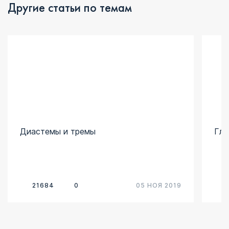
Другие статьи по темам
Диастемы и тремы
Глу
21684
0
05 НОЯ 2019