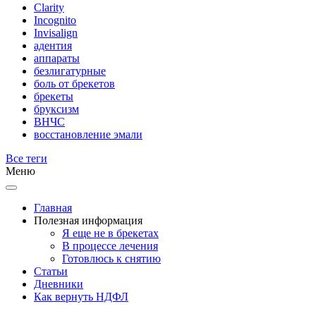
Clarity
Incognito
Invisalign
адентия
аппараты
безлигатурные
боль от брекетов
брекеты
бруксизм
ВНЧС
восстановление эмали
Все теги
Меню
Главная
Полезная информация
Я еще не в брекетах
В процессе лечения
Готовлюсь к снятию
Статьи
Дневники
Как вернуть НДФЛ