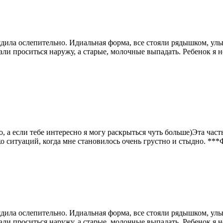
дила ослепительно. Идиальная форма, все стояли рядышком, улы
али проситься наружу, а старые, молочные выпадать. Ребенок я н
но, а если тебе интересно я могу раскрыться чуть больше)Эта ча
 ситуаций, когда мне становилось очень грустно и стыдно. ***
дила ослепительно. Идиальная форма, все стояли рядышком, улы
али проситься наружу, а старые, молочные выпадать. Ребенок я н