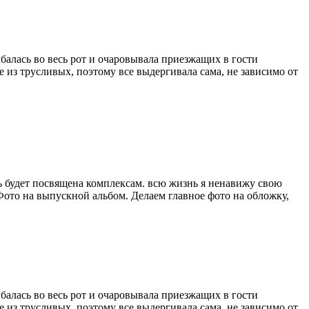
балась во весь рот и очаровывала приезжащих в гости
е из трусливых, поэтому все выдергивала сама, не зависимо от
сть будет посвящена комплексам. всю жизнь я ненавижу свою
Фото на выпускной альбом. Делаем главное фото на обложку,
балась во весь рот и очаровывала приезжащих в гости
е из трусливых, поэтому все выдергивала сама, не зависимо от