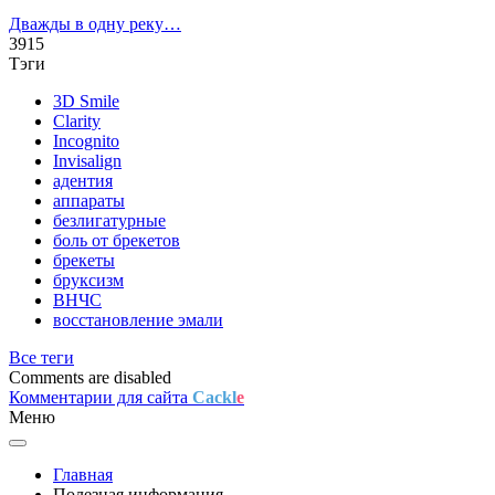
Дважды в одну реку…
3915
Тэги
3D Smile
Clarity
Incognito
Invisalign
адентия
аппараты
безлигатурные
боль от брекетов
брекеты
бруксизм
ВНЧС
восстановление эмали
Все теги
Comments are disabled
Комментарии для сайта
Cackl
e
Меню
Главная
Полезная информация