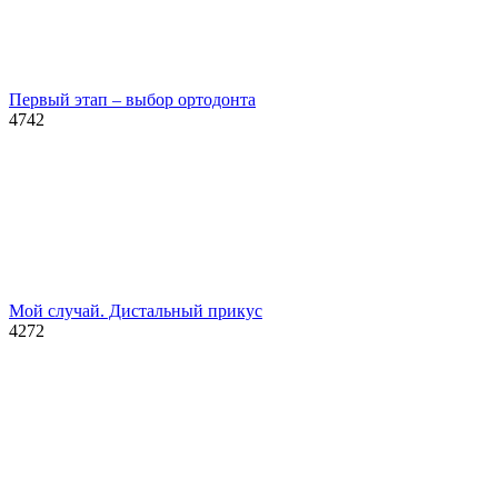
Первый этап – выбор ортодонта
4742
Мой случай. Дистальный прикус
4272