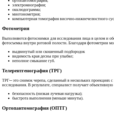
ортопантомография;
электромиография;
окклюдограмма;
миотонометрия;
компьютерная томография височно-нижнечелюстного сус
Фотометрия
Выполняются фотоснимки для исследования лица в целом и обе
фотосъемка внутри ротовой полости. Благодаря фотометрии 
выдвинутый или скошенный подбородок
видимость края десны при улыбке;
неполное смыкание губ.
Телерентгенография (ТРГ)
ТРГ─ это снимок черепа, сделанный в нескольких проекциях с
исследования. В результате, специалист получает объективну
безопасность (низкая лучевая нагрузка);
быстрота выполнения (меньше минуты).
Ортопантомография (ОПТГ)