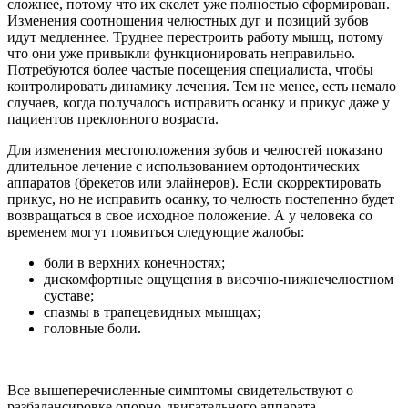
сложнее, потому что их скелет уже полностью сформирован.
Изменения соотношения челюстных дуг и позиций зубов
идут медленнее. Труднее перестроить работу мышц, потому
что они уже привыкли функционировать неправильно.
Потребуются более частые посещения специалиста, чтобы
контролировать динамику лечения. Тем не менее, есть немало
случаев, когда получалось исправить осанку и прикус даже у
пациентов преклонного возраста.
Для изменения местоположения зубов и челюстей показано
длительное лечение с использованием ортодонтических
аппаратов (брекетов или элайнеров). Если скорректировать
прикус, но не исправить осанку, то челюсть постепенно будет
возвращаться в свое исходное положение. А у человека со
временем могут появиться следующие жалобы:
боли в верхних конечностях;
дискомфортные ощущения в височно-нижнечелюстном
суставе;
спазмы в трапецевидных мышцах;
головные боли.
Все вышеперечисленные симптомы свидетельствуют о
разбалансировке опорно-двигательного аппарата.