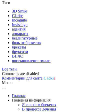
Тэги
3D Smile
Clarity
Incognito
Invisalign
адентия
аппараты
безлигатурные
боль от брекетов
брекеты
бруксизм
ВНЧС
восстановление эмали
Все теги
Comments are disabled
Комментарии для сайта
Cackl
e
Меню
Главная
Полезная информация
Я еще не в брекетах
В процессе лечения