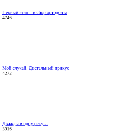
Первый этап – выбор ортодонта
4746
Мой случай. Дистальный прикус
4272
Дважды в одну реку…
3916