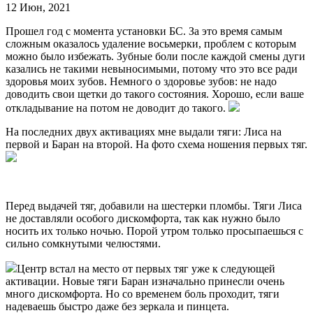
12 Июн, 2021
Прошел год с момента установки БС. За это время самым
сложным оказалось удаление восьмерки, проблем с которым
можно было избежать. Зубные боли после каждой смены дуги
казались не такими невыносимыми, потому что это все ради
здоровья моих зубов. Немного о здоровье зубов: не надо
доводить свои щетки до такого состояния. Хорошо, если ваше
откладывание на потом не доводит до такого.
На последних двух активациях мне выдали тяги: Лиса на
первой и Баран на второй. На фото схема ношения первых тяг.
Перед выдачей тяг, добавили на шестерки пломбы. Тяги Лиса
не доставляли особого дискомфорта, так как нужно было
носить их только ночью. Порой утром только просыпаешься с
сильно сомкнутыми челюстями.
Центр встал на место от первых тяг уже к следующей
активации. Новые тяги Баран изначально принесли очень
много дискомфорта. Но со временем боль проходит, тяги
надеваешь быстро даже без зеркала и пинцета.