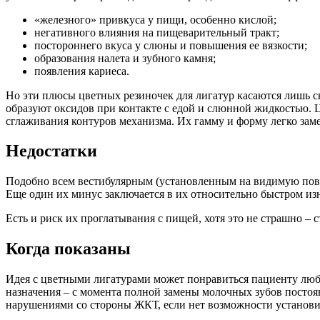
«железного» привкуса у пищи, особенно кислой;
негативного влияния на пищеварительный тракт;
постороннего вкуса у слюны и повышения ее вязкости;
образования налета и зубного камня;
появления кариеса.
Но эти плюсы цветных резиночек для лигатур касаются лишь с
образуют оксидов при контакте с едой и слюнной жидкостью. Ц
сглаживания контуров механизма. Их гамму и форму легко зам
Недостатки
Подобно всем вестибулярным (установленным на видимую пове
Еще один их минус заключается в их относительно быстром изно
Есть и риск их проглатывания с пищей, хотя это не страшно –
Когда показаны
Идея с цветными лигатурами может понравиться пациенту люб
назначения – с момента полной замены молочных зубов посто
нарушениями со стороны ЖКТ, если нет возможности установи