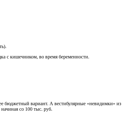
ь).
дка с кишечником, во время беременности.
олее бюджетный вариант. А вестибулярные «невидимки» из
начиная со 100 тыс. руб.