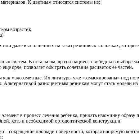
 материалов. К цветным относятся системы из:
ком возрасте);
а).
 или даже выполненных на заказ резиновых колпачках, которые
рных систем. В остальном, врач и пациент свободны в выборе ма
 еще ярче, позволяет обыграть сочетание расцветок ее частей.
ы как малозаметные. Их лигатуры уже «замаскированы» под пол
о. Альтернативой разноцветным резинкам могут стать модели из
лемент в процесс лечения ребенка, придать изюминку образу по
бной, хоть и необходимой ортодонтической конструкции.
тво – сокращение площади поверхности, которая напрямую конт
ы: