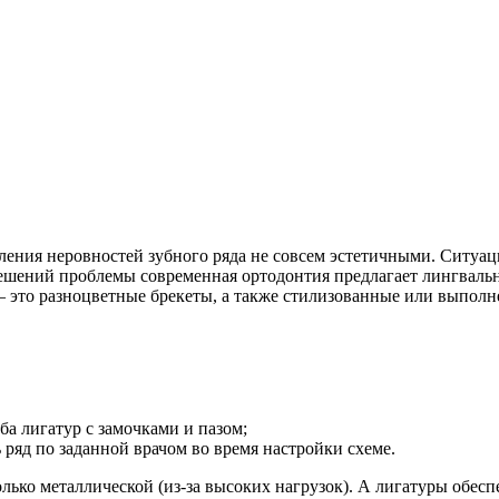
ения неровностей зубного ряда не совсем эстетичными. Ситуаци
 решений проблемы современная ортодонтия предлагает лингваль
– это разноцветные брекеты, а также стилизованные или выполн
а лигатур с замочками и пазом;
ь ряд по заданной врачом во время настройки схеме.
лько металлической (из-за высоких нагрузок). А лигатуры обес