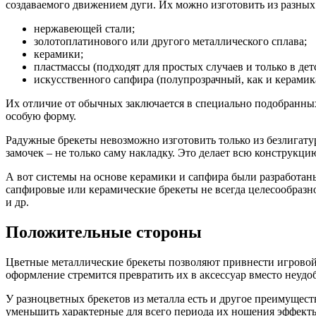
создаваемого движением дуги. Их можно изготовить из разных
нержавеющей стали;
золотоплатинового или другого металлического сплава;
керамики;
пластмассы (подходят для простых случаев и только в детс
искусственного сапфира (полупрозрачный, как и керамик
Их отличие от обычных заключается в специально подобранных
особую форму.
Радужные брекеты невозможно изготовить только из безлигату
замочек – не только саму накладку. Это делает всю конструкцию
А вот системы на основе керамики и сапфира были разработан
сапфировые или керамические брекеты не всегда целесообразн
и др.
Положительные стороны
Цветные металлические брекеты позволяют привнести игровой э
оформление стремится превратить их в аксессуар вместо неудо
У разноцветных брекетов из металла есть и другое преимущес
уменьшить характерные для всего периода их ношения эффект