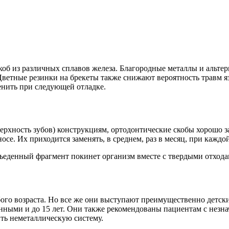
коб из различных сплавов железа. Благородные металлы и альт
ветные резинки на брекеты также снижают вероятность травм яз
енить при следующей отладке.
рхность зубов) конструкциям, ортодонтические скобы хорошо з
се. Их приходится заменять, в среднем, раз в месяц, при каждой
 съеденный фрагмент покинет организм вместе с твердыми отход
ого возраста. Но все же они выступают преимущественно детс
янными и до 15 лет. Они также рекомендованы пациентам с нез
ть неметаллическую систему.