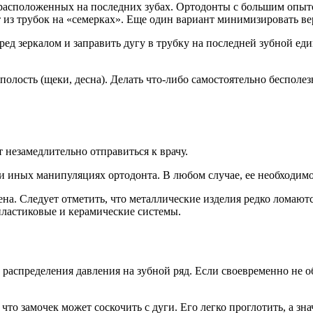
 расположенных на последних зубах. Ортодонты с большим опыто
из трубок на «семерках». Еще один вариант минимизировать вер
ред зеркалом и заправить дугу в трубку на последней зубной ед
 полость (щеки, десна). Делать что-либо самостоятельно бесполе
 незамедлительно отправиться к врачу.
ли иных манипуляциях ортодонта. В любом случае, ее необходим
амена. Следует отметить, что металлические изделия редко лома
ластиковые и керамические системы.
аспределения давления на зубной ряд. Если своевременно не об
, что замочек может соскочить с дуги. Его легко проглотить, а 