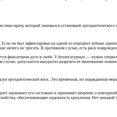
шествии врачу, который занимался установкой ортодонтического 
. Если он был зафиксирован на одной из передних зубных единиц
чше ничего не трогать. В противном случае, есть риск поврежде
яется фиксатором дуги в скобе. У безлигатурных — нужно откры
м случае, допускается аккуратно разрезать ее маленькими ножни
ьзуя ортодонтический воск. Это временная, но оправданная мера
онт оценивает его состояние и принимает решение о повторной 
 свойства, обеспечивающие надежность крепления. Нет никакой г