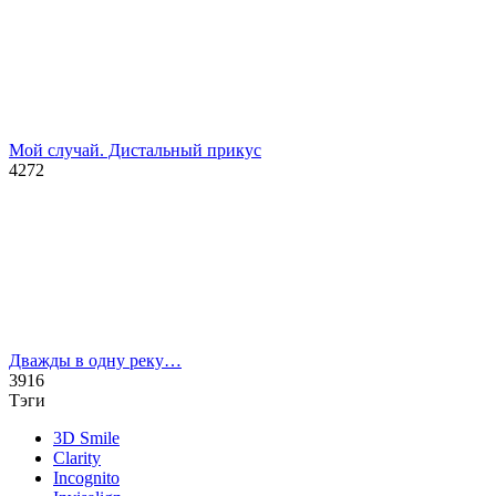
Мой случай. Дистальный прикус
4272
Дважды в одну реку…
3916
Тэги
3D Smile
Clarity
Incognito