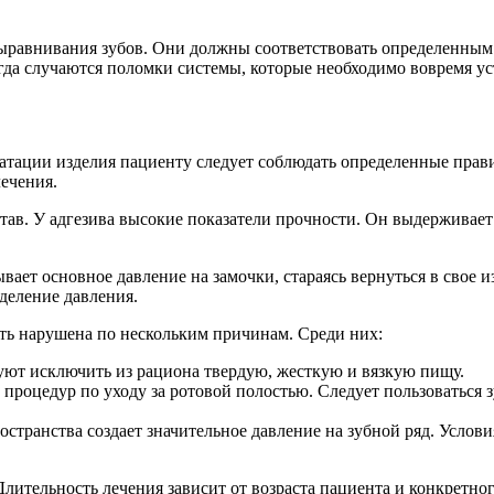
ыравнивания зубов. Они должны соответствовать определенным 
гда случаются поломки системы, которые необходимо вовремя ус
атации изделия пациенту следует соблюдать определенные прав
ечения.
тав. У адгезива высокие показатели прочности. Он выдерживае
вает основное давление на замочки, стараясь вернуться в свое 
деление давления.
ть нарушена по нескольким причинам. Среди них:
ют исключить из рациона твердую, жесткую и вязкую пищу.
оцедур по уходу за ротовой полостью. Следует пользоваться з
странства создает значительное давление на зубной ряд. Услов
 Длительность лечения зависит от возраста пациента и конкретн