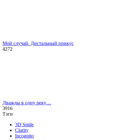
Мой случай. Дистальный прикус
4272
Дважды в одну реку…
3916
Тэги
3D Smile
Clarity
Incognito