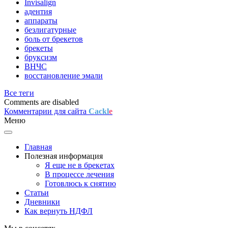
Invisalign
адентия
аппараты
безлигатурные
боль от брекетов
брекеты
бруксизм
ВНЧС
восстановление эмали
Все теги
Comments are disabled
Комментарии для сайта
Cackl
e
Меню
Главная
Полезная информация
Я еще не в брекетах
В процессе лечения
Готовлюсь к снятию
Статьи
Дневники
Как вернуть НДФЛ