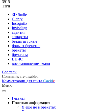
3915
Тэги
3D Smile
Clarity
Incognito
Invisalign
адентия
аппараты
безлигатурные
боль от брекетов
брекеты
бруксизм
ВНЧС
восстановление эмали
Все теги
Comments are disabled
Комментарии для сайта
Cackl
e
Меню
Главная
Полезная информация
Я еще не в брекетах