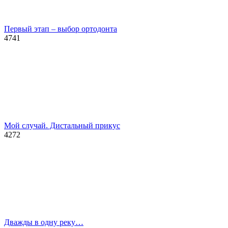
Первый этап – выбор ортодонта
4741
Мой случай. Дистальный прикус
4272
Дважды в одну реку…